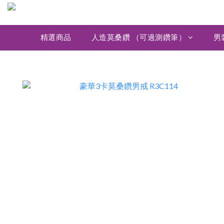
精選商品
人造莫桑鑽 （可過測鑽筆）
男