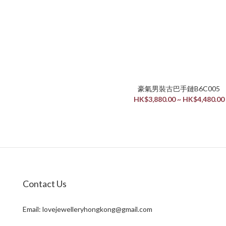
豪氣男裝古巴手鏈B6C005
HK$3,880.00 ~ HK$4,480.00
Contact Us
Email:
lovejewelleryhongkong@gmail.com