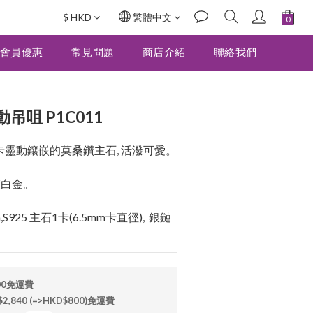
$
HKD
繁體中文
立即購買
會員優惠
常見問題
商店介紹
聯絡我們
咀 P1C011
卡靈動鑲嵌的莫桑鑽主石, 活潑可愛。
鍍白金。
S925 主石1卡(6.5mm卡直徑),  銀鏈
00免運費
840 (=>HKD$800)免運費