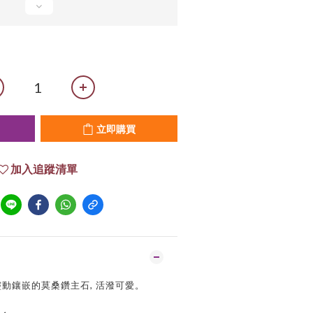
立即購買
加入追蹤清單
動鑲嵌的莫桑鑽主石, 活潑可愛。