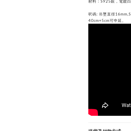
材料：S925銀，電鍍
呎碼: 吊墜直徑16mm,S
40cm+5cm可申延。