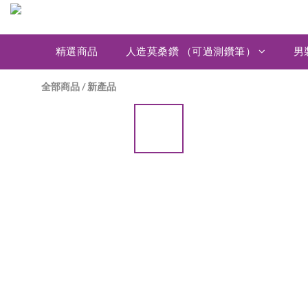
精選商品
人造莫桑鑽 （可過測鑽筆）
男
全部商品
/
新產品