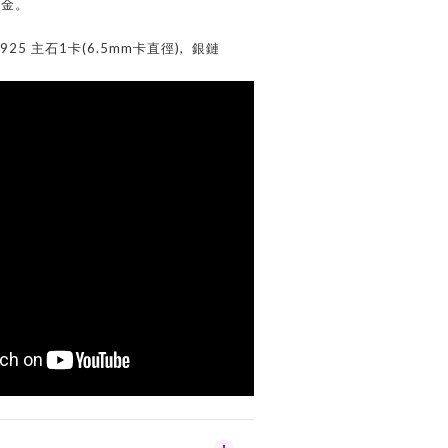
白金。
925 主石1卡(6.5mm卡直徑), 銀鏈