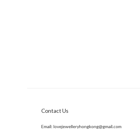
Contact Us
Email:
lovejewelleryhongkong@gmail.com