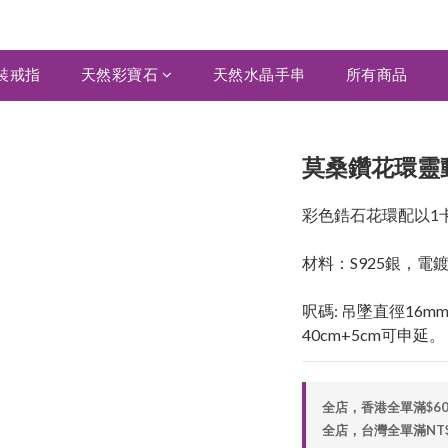
裝戒指
天然彩寶石
天然水晶手串
所有商品
莫桑鑽花環靈動吊
彩色鋯石花環配以1
材料：S925銀，電
呎碼: 吊墜直徑16mm,
40cm+5cm可申延。
全店，香港全單滿$6
全店，台灣全單滿NT$2,