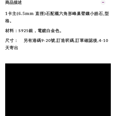
商品描述
1卡主(6.5mm 直徑)石配襯六角形峰巢臂鑲小皓石,型
格。
材料：
銀，電鍍白金色。
S925
尺寸：
另有港碼
號
訂造呎碼
訂單確認後
9-20
,
,
,4-10
天寄出