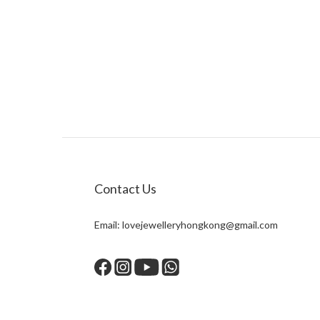
Contact Us
Email:
lovejewelleryhongkong@gmail.com