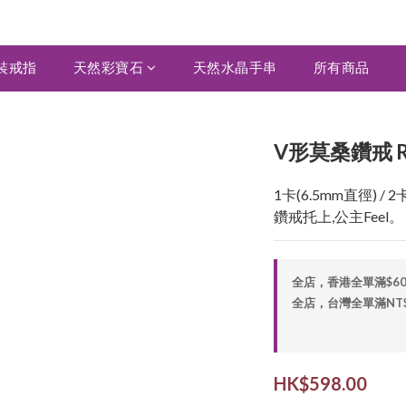
裝戒指
天然彩寶石
天然水晶手串
所有商品
V形莫桑鑽戒 R
1卡(6.5mm直徑) 
鑽戒托上,公主Feel。
全店，香港全單滿$6
全店，台灣全單滿NT$2,
HK$598.00