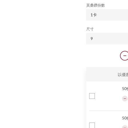
莫桑鑽份數
尺寸
以優
5
5