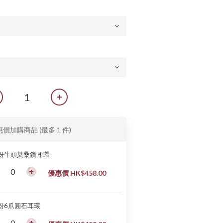
惠價加購商品
(最多 1 件)
0份牛頭莫桑鑽耳環
優惠價 HK$458.00
0份6爪圓石耳環