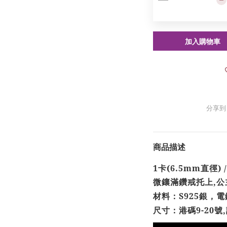
加入購物車
分享到
商品描述
1卡(6.5mm直徑)
微鑲滿鑽戒托上,公主
材料：S925銀，
尺寸：
港碼
9-20
號
,