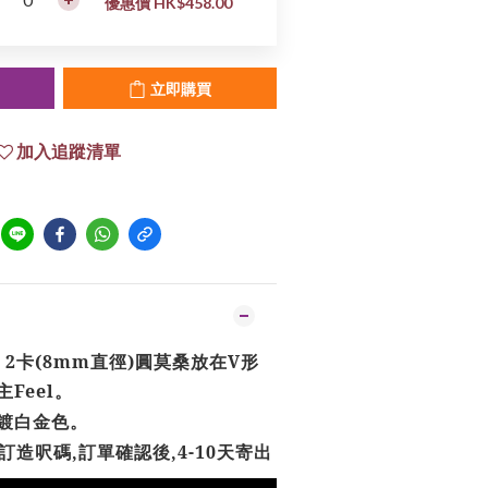
優惠價 HK$458.00
立即購買
加入追蹤清單
 / 2卡(8mm直徑)圓莫桑放在V形
Feel。
電鍍白金色。
訂造呎碼
,
訂單確認後
,4-10
天寄出