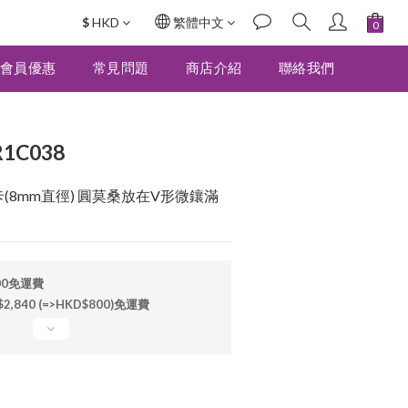
$
HKD
繁體中文
立即購買
會員優惠
常見問題
商店介紹
聯絡我們
1C038
/ 2卡(8mm直徑) 圓莫桑放在V形微鑲滿
00免運費
840 (=>HKD$800)免運費