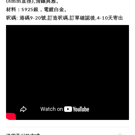
(8mm直徑),清鑲典雅。
材料：
銀，電鍍白金。
S925
呎碼
港碼
號
訂造呎碼
訂單確認後
天寄出
9-20
,
,
,4-10
: