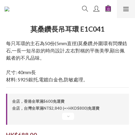
莫桑鑽長吊耳環 E1C041
每只耳環的主石為50份(5mm直徑)莫桑鑽,外圍環有閃爍鋯
石,一長一短吊款的時尚設計,左右對稱的平衡美學,顯出佩
戴者的不凡品味。
尺寸: 40mm長
材料: S925銀托,電鍍白金色,防敏處理。
全店，香港全單滿$600免運費
全店，台灣全單滿NT$2,840 (=>HKD$800)免運費