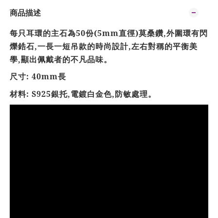
商品描述
每只耳環的主石為50份(5mm直徑)莫桑鑽,外圍環有閃
爍鋯石,一長一短吊款的時尚設計,左右對稱的平衡美
學,顯出佩戴者的不凡品味。
尺寸: 40mm長
材料: S925銀托,電鍍白金色,防敏處理。