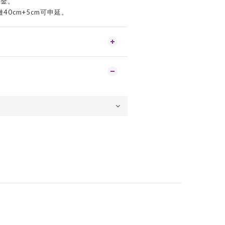
白金。
銀鏈40cm+5cm可申延。