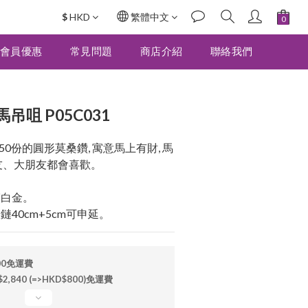
$
HKD
繁體中文
立即購買
會員優惠
常見問題
商店介紹
聯絡我們
咀 P05C031
0份的圓形莫桑鑽, 寓意馬上有財, 馬
朋友、大朋友都會喜歡。
鍍白金。
 銀鏈40cm+5cm可申延。
00免運費
840 (=>HKD$800)免運費