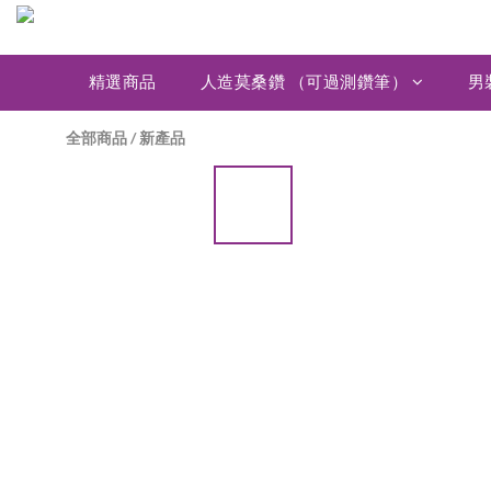
精選商品
人造莫桑鑽 （可過測鑽筆）
男
全部商品
/
新產品