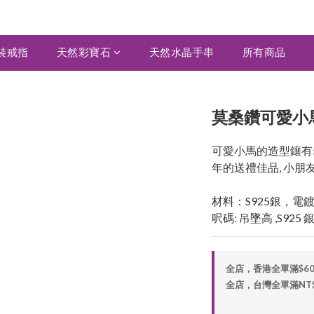
裝戒指
天然彩寶石
天然水晶手串
所有商品
莫桑鑽可愛小馬吊
可愛小馬的造型鑲有5
年的送禮佳品, 小
材料：S925銀，電
呎碼: 吊墜高 ,S925
全店，香港全單滿$6
全店，台灣全單滿NT$2,