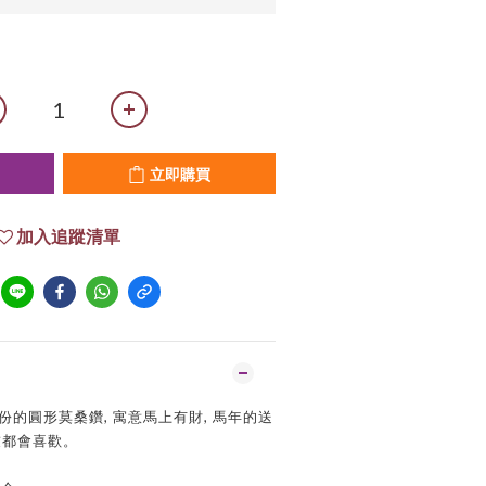
立即購買
加入追蹤清單
份的圓形莫桑鑽, 寓意馬上有財, 馬年的送
友都會喜歡。