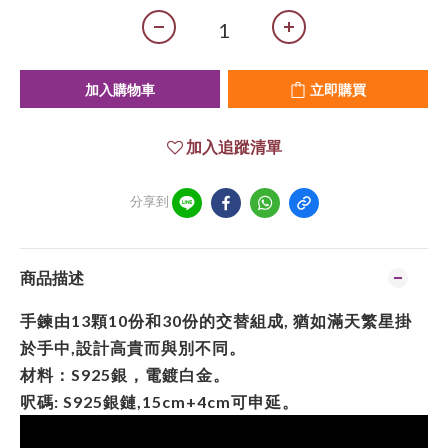
加入購物車
立即購買
加入追蹤清單
分享到
商品描述
手鍊由13顆10份和30份的交替組成, 猶如滿天繁星掛
於手中,設計高貴而與別不同。
材料：S925銀，電鍍白金。
呎碼: S925銀鏈,15cm+4cm可申延。