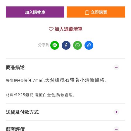
加入購物車
立即購買
加入追蹤清單
分享到
商品描述
天然
橄欖石帶著小清新風格
。
每隻約4
0
份
(4.7mm),
材料
:S925
銀托
,
電鍍白金色
,
防敏處理。
送貨及付款方式
顧客評價