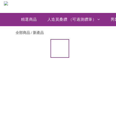
精選商品
人造莫桑鑽 （可過測鑽筆）
男
全部商品
/
新產品