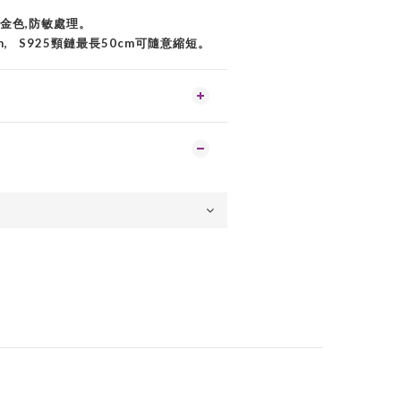
鍍白金色,防敏處理。
mm, S925頸鏈最長50cm可隨意縮短。