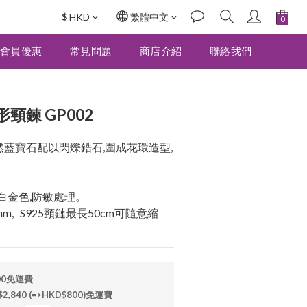
$
HKD
繁體中文
立即購買
會員優惠
常見問題
商店介紹
聯絡我們
頸鍊 GP002
天然藍寶石配以閃爍鋯石,圍成花環造型,
電鍍白金色,防敏處理。
mm,   S925頸鏈最長50cm可隨意縮
00免運費
840 (=>HKD$800)免運費