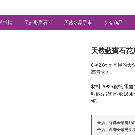
裝戒指
天然彩寶石
天然水晶手串
所有商品
天然藍寶石花形
8顆2.8mm直徑的
高貴大方。
材料: S925銀托,
呎碼: 吊墜直徑:16.4
短。
全店，香港全單滿$6
全店，台灣全單滿NT$2,