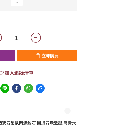
立即購買
加入追蹤清單
然藍寶石配以閃爍鋯石,圍成花環造型,高貴大