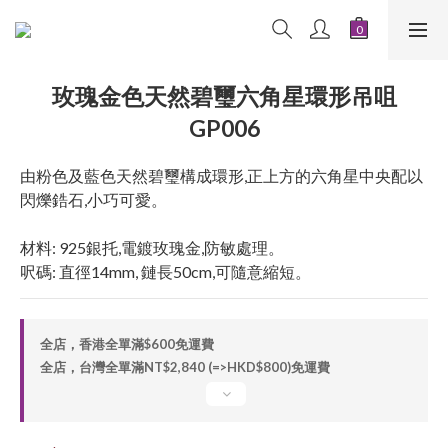
玫瑰金色天然碧璽六角星環形吊咀
GP006
由粉色及藍色天然碧璽構成環形,正上方的六角星中央配以
閃爍鋯石,小巧可愛。
材料: 925銀托,電鍍玫瑰金,防敏處理。
呎碼: 直徑14mm, 鏈長50cm,可隨意縮短。
全店，香港全單滿$600免運費
全店，台灣全單滿NT$2,840 (=>HKD$800)免運費