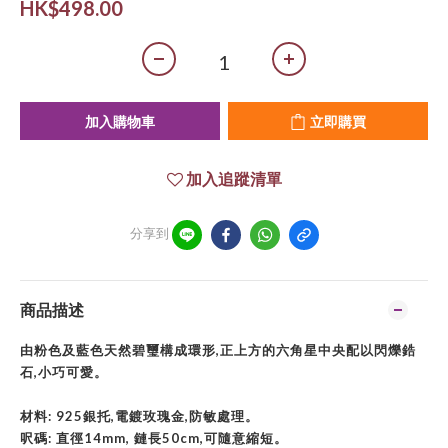
HK$498.00
加入購物車
立即購買
加入追蹤清單
分享到
商品描述
由粉色及藍色天然碧璽構成環形,正上方的六角星中央配以閃爍鋯
石,小巧可愛。
材料: 925銀托,電鍍玫瑰金,防敏處理。
呎碼: 直徑14mm, 鏈長50cm,可隨意縮短。