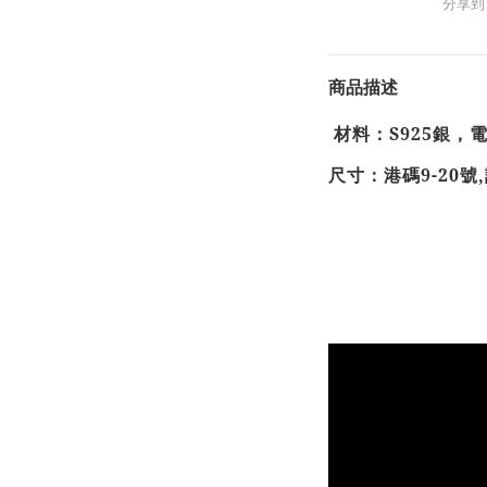
分享到
商品描述
材料：
S925
銀，
尺寸：
港碼
9-20
號
,