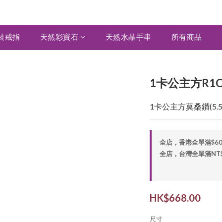
裝戒指
天然彩寶石
天然水晶手串
所有商品
1卡公主方R1C
1卡公主方莫桑鑽(5.5
全店，香港全單滿$6
全店，台灣全單滿NT$2,
HK$668.00
尺寸