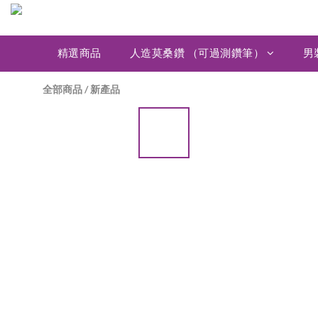
精選商品
人造莫桑鑽 （可過測鑽筆）
男
全部商品
/
新產品