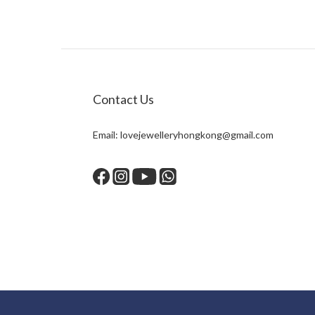
Contact Us
Email:
lovejewelleryhongkong@gmail.com