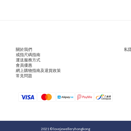
關於我們
私
戒指尺
碼指
南
運送服務方
式
會員優惠
網上購物指南及退貨政策
常見問題
2021 © lovejewelleryhongkong