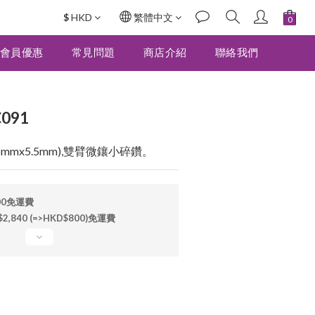
$
HKD
繁體中文
立即購買
會員優惠
常見問題
商店介紹
聯絡我們
091
mmx5.5mm),雙臂微鑲小碎鑽。
00免運費
840 (=>HKD$800)免運費