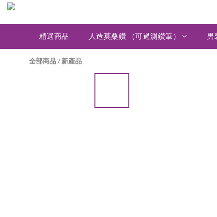
精選商品
人造莫桑鑽 （可過測鑽筆）
男
全部商品
/
新產品