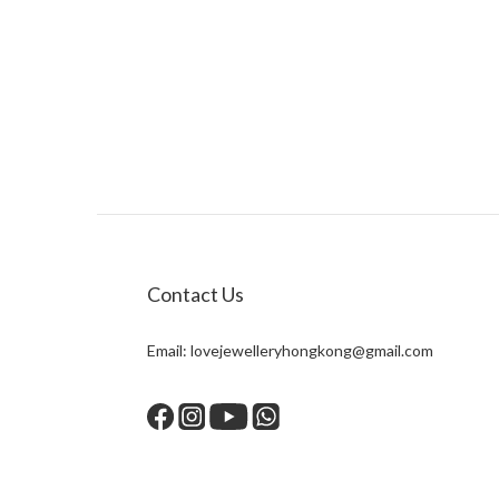
Contact Us
Email:
lovejewelleryhongkong@gmail.com