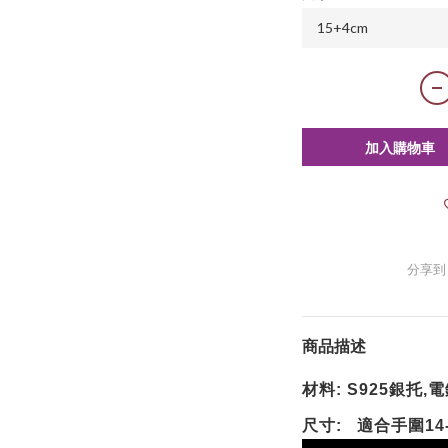
加入購物車
分享到
商品描述
材料
銀托
電
: S925
,
尺寸
適合手圍
:
14