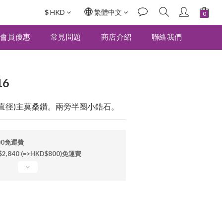
$
HKD
繁體中文
立即購買
會員優惠
常見問題
商店介紹
聯絡我們
16
mm直徑)主莫桑鑽。兩旁半圈小鋯石。
00免運費
840 (=>HKD$800)免運費