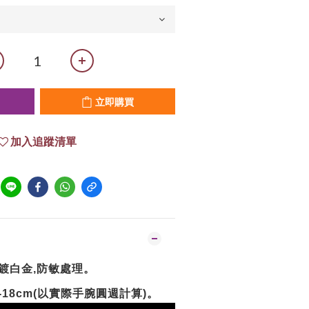
立即購買
加入追蹤清單
鍍白金
防敏處理。
,
以實際手腕圓週計算
。
-18cm(
)