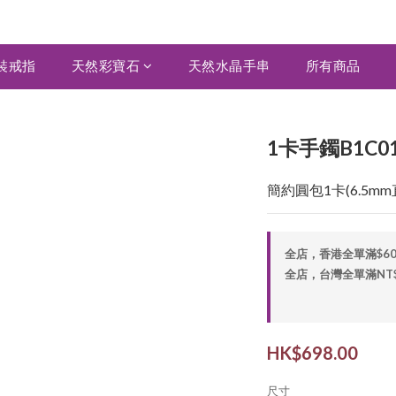
裝戒指
天然彩寶石
天然水晶手串
所有商品
1卡手鐲B1C0
簡約圓包1卡(6.5
全店，香港全單滿$6
全店，台灣全單滿NT$2,
HK$698.00
尺寸