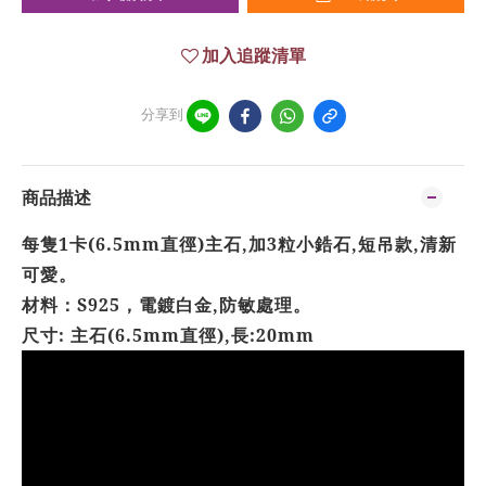
加入追蹤清單
分享到
商品描述
每隻1卡(6.5mm
直徑)主石,加3粒小鋯
石,
短吊款,清新
可愛。
材料：S925，電鍍白金,
防敏處理
。
尺寸:
主石(6.5mm直徑),長:20mm