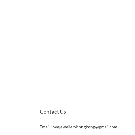
Contact Us
Email:
lovejewelleryhongkong@gmail.com