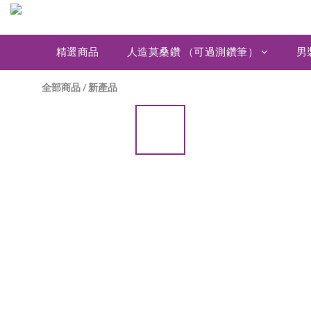
精選商品
人造莫桑鑽 （可過測鑽筆）
男
全部商品
/
新產品