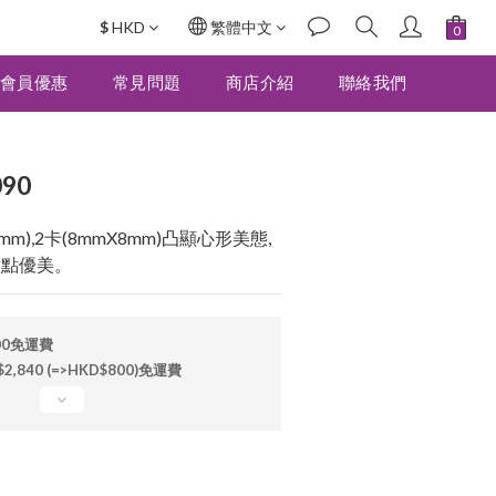
$
HKD
繁體中文
立即購買
會員優惠
常見問題
商店介紹
聯絡我們
90
.5mm),2卡(8mmX8mm)凸顯心形美態,
點點優美。
00免運費
840 (=>HKD$800)免運費