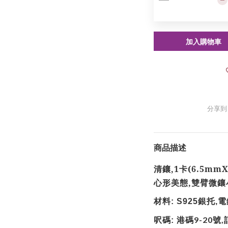
加入購物車
分享到
商品描述
清鑲,1卡(6.5mm
心形美態,雙臂微鑲
材料
銀托
電
: S925
,
呎碼
港碼
號
9-20
,
: