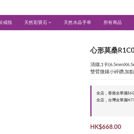
裝戒指
天然彩寶石
天然水晶手串
所有商品
心形莫桑R1C0
清鑲,1卡(6.5mmX6
雙臂微鑲小碎鑽,加
全店，香港全單滿$6
全店，台灣全單滿NT$2,
HK$668.00