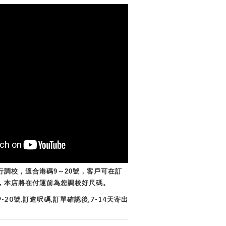
行調校，適合港碼
～
號，客戶可在訂
9
20
，本店將在付運前為您調校好尺碼。
號
訂造呎碼
訂單確認後
天寄出
9-20
,
,
,7-14