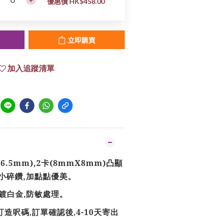
優惠價 HK$458.00
立即購買
加入追蹤清單
X6.5mm),2卡(8mmX8mm)凸顯
小碎鑽,加點點優美。
鍍白金
防敏處理。
,
訂造呎碼
訂單確認後
4
-1
0
天寄出
,
,