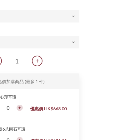
惠價加購商品
(最多 1 件)
卡心形耳環
優惠價 HK$668.00
0份6爪圓石耳環