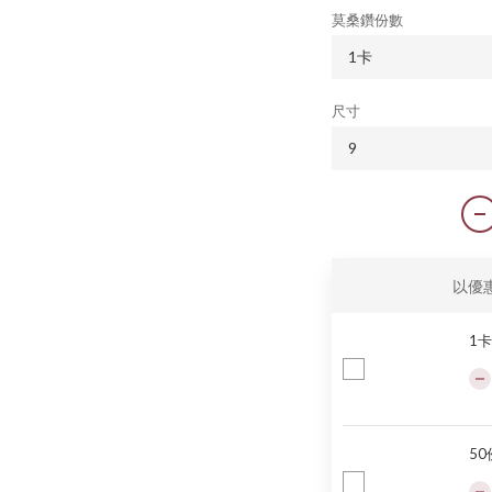
莫桑鑽份數
尺寸
以優
1
5