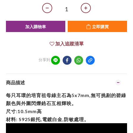
加入購物車
立即購買
加入追蹤清單
分享到
商品描述
每只耳環的培育祖母綠主石為5x7mm,無可挑剔的碧綠
顏色與外圍閃爍鋯石互相輝映。
尺寸:10.5mm高
材料: S925銀托,電鍍白金,防敏處理。