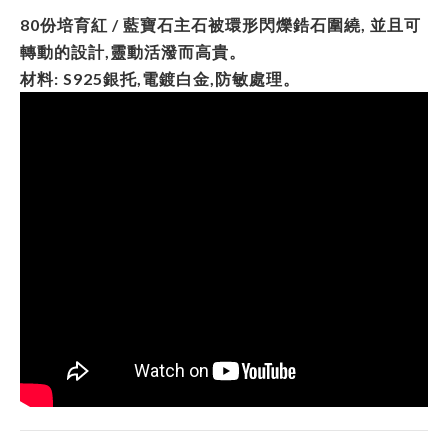
80份培育紅 / 藍寶石主石被環形閃爍鋯石圍繞, 並且可
轉動的設計,靈動活潑而高貴。
材料: S925銀托,電鍍白金,防敏處理。