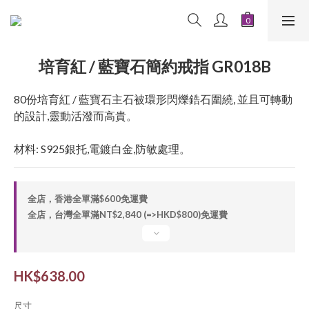
培育紅 / 藍寶石簡約戒指 GR018B
80份培育紅 / 藍寶石主石被環形閃爍鋯石圍繞, 並且可轉動
的設計,靈動活潑而高貴。
材料: S925銀托,電鍍白金,防敏處理。
全店，香港全單滿$600免運費
全店，台灣全單滿NT$2,840 (=>HKD$800)免運費
HK$638.00
尺寸