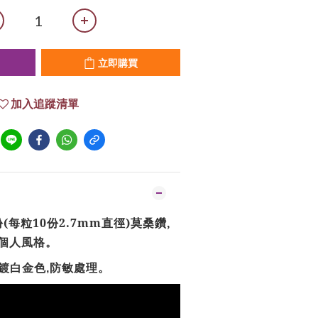
立即購買
加入追蹤清單
份(每粒10份2.7mm直徑)莫桑鑽,
個人風格。
鍍白金色
防敏處理。
,