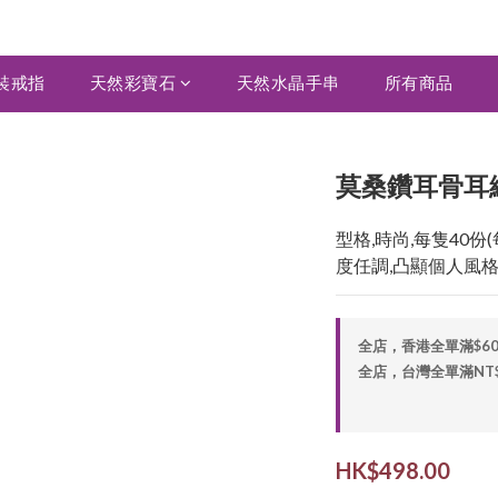
裝戒指
天然彩寶石
天然水晶手串
所有商品
莫桑鑽耳骨耳線 
型格,時尚,每隻40份(
度任調,凸顯個人風
全店，香港全單滿$6
全店，台灣全單滿NT$2,
HK$498.00