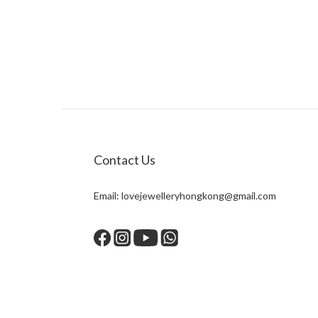
Contact Us
Email:
lovejewelleryhongkong@gmail.com