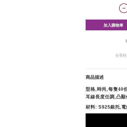
加入購物車
分享到
商品描述
型格,時尚,每隻40
耳線長度任調,凸顯
材料
銀托
電
: S925
,