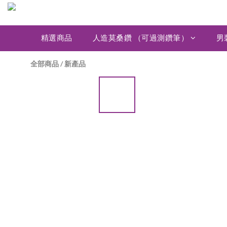
精選商品
人造莫桑鑽 （可過測鑽筆）
男
全部商品
/
新產品