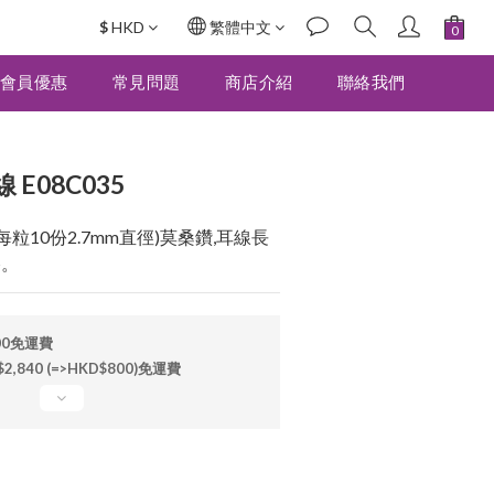
$
HKD
繁體中文
立即購買
會員優惠
常見問題
商店介紹
聯絡我們
E08C035
每粒10份2.7mm直徑)莫桑鑽,耳線長
格。
00免運費
840 (=>HKD$800)免運費