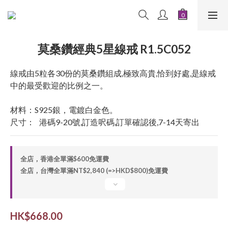
莫桑鑽經典5星線戒 R1.5C052
線戒由5粒各30份的莫桑鑽組成,極致高貴,恰到好處,是線戒
中的最受歡迎的比例之一。
材料：S925銀，電鍍白金色。
尺寸：   港碼9-20號,訂造呎碼,訂單確認後,7-14天寄出
全店，香港全單滿$600免運費
全店，台灣全單滿NT$2,840 (=>HKD$800)免運費
HK$668.00