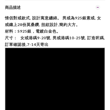
商品描述
情侶對戒款式, 設計寓意纏綿。 男戒為925銀素戒, 女
戒鑲上28份莫桑鑽, 扭紋設計,簡約大方。
材料：S925銀，電鍍白金色。
尺寸： 女戒港碼9-20號, 男戒港碼10-25號, 訂造呎碼,
訂單確認後,7-14天寄出