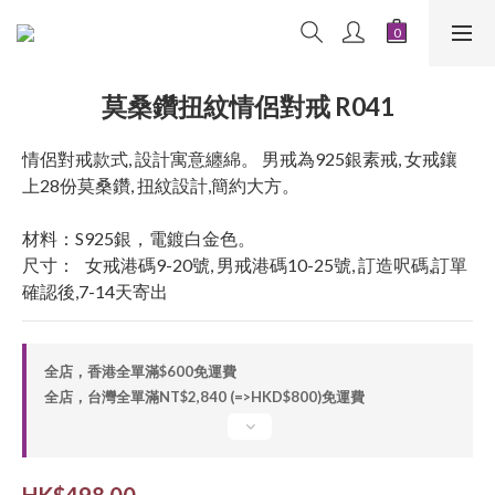
莫桑鑽扭紋情侶對戒 R041
情侶對戒款式, 設計寓意纏綿。 男戒為925銀素戒, 女戒鑲
上28份莫桑鑽, 扭紋設計,簡約大方。
材料：S925銀，電鍍白金色。
尺寸：   女戒港碼9-20號, 男戒港碼10-25號, 訂造呎碼,訂單
確認後,7-14天寄出
全店，香港全單滿$600免運費
全店，台灣全單滿NT$2,840 (=>HKD$800)免運費