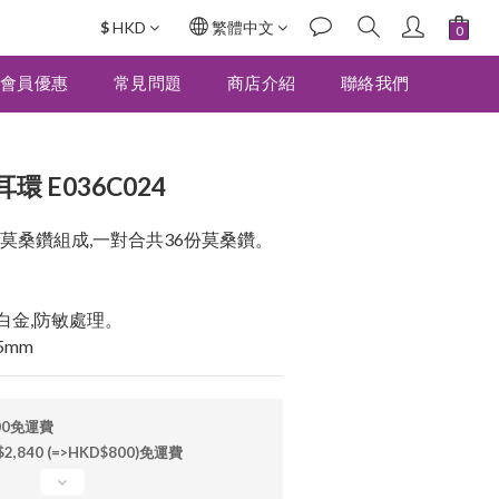
$
HKD
繁體中文
立即購買
會員優惠
常見問題
商店介紹
聯絡我們
 E036C024
莫桑鑽組成,一對合共36份莫桑鑽。
鍍白金,防敏處理。
.5mm
00免運費
840 (=>HKD$800)免運費