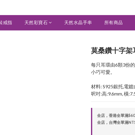
裝戒指
天然彩寶石
天然水晶手串
所有商品
莫桑鑽十字架耳環
每只耳環由6顆3份的
小巧可愛。
材料: S925銀托,電
呎吋:高:9.6mm, 橫:7
全店，香港全單滿$6
全店，台灣全單滿NT$2,