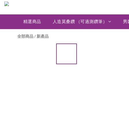
精選商品
人造莫桑鑽 （可過測鑽筆）
男
全部商品
/
新產品