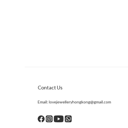
Contact Us
Email:
lovejewelleryhongkong@gmail.com