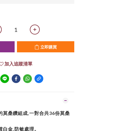
立即購買
加入追蹤清單
的莫桑鑽組成,一對合共36份莫桑
,電鍍白金,防敏處理。