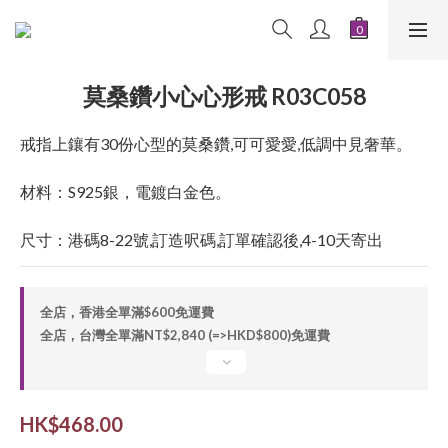
莫桑鑽小心心形戒 R03C058
戒指上鑲有30份心型的莫桑鑽,可可愛愛,低調中見奢華。
材料：S925銀，電鍍白金色。
尺寸：港碼8-22號,訂造呎碼,訂單確認後,4-10天寄出
全店，香港全單滿$600免運費
全店，台灣全單滿NT$2,840 (=>HKD$800)免運費
HK$468.00