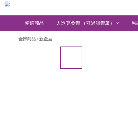
精選商品
人造莫桑鑽 （可過測鑽筆）
男
全部商品
/
新產品