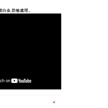
,電鍍白金,防敏處理。