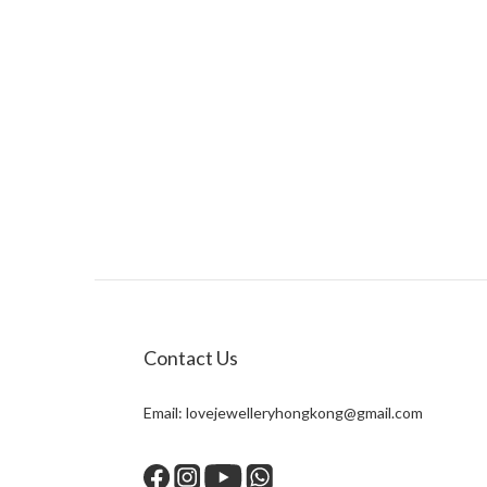
Contact Us
Email:
lovejewelleryhongkong@gmail.com