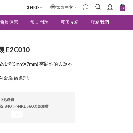
$
HKD
繁體中文
立即購買
會員優惠
常見問題
商店介紹
聯絡我們
E2C010
1卡(5mmX7mm),突顯你的與眾不
鍍白金,防敏處理。
00免運費
840 (=>HKD$800)免運費