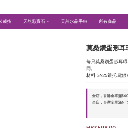
裝戒指
天然彩寶石
天然水晶手串
所有商品
莫桑鑽蛋形耳環 
每只莫桑鑽蛋形耳環為
同。
材料: S925銀托,電
全店，香港全單滿$6
全店，台灣全單滿NT$2,
HK$598.00