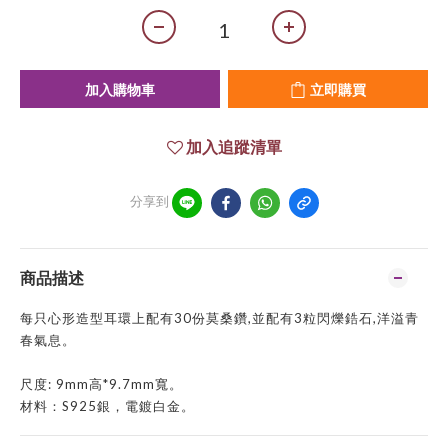
加入購物車
立即購買
加入追蹤清單
分享到
商品描述
每只心形造型耳環上配有30份莫桑鑽,並配有3粒閃爍鋯石,洋溢青
春氣息。
尺度: 9mm高*9.7mm寬。
材料：S925銀，電鍍白金。