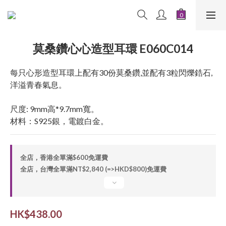
莫桑鑽心心造型耳環 E060C014
每只心形造型耳環上配有30份莫桑鑽,並配有3粒閃爍鋯石,
洋溢青春氣息。
尺度: 9mm高*9.7mm寬。
材料：S925銀，電鍍白金。
全店，香港全單滿$600免運費
全店，台灣全單滿NT$2,840 (=>HKD$800)免運費
HK$438.00