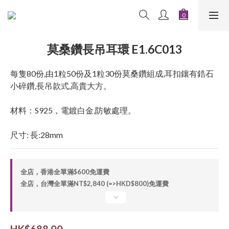
莫桑鑽長吊耳環 E1.6C013
每隻80份,由1粒50份及1粒30份莫桑鑽組成,耳扣鑲有鋯石
小碎鑽,長吊款式,高貴大方。
材料：S925，電鍍白金,防敏處理。
尺寸: 長:28mm
全店，香港全單滿$600免運費
全店，台灣全單滿NT$2,840 (=>HKD$800)免運費