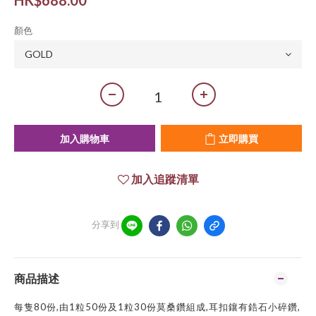
HK$688.00
顏色
加入購物車
立即購買
加入追蹤清單
分享到
商品描述
每隻80份,由1粒50份及1粒30份莫桑鑽組成,耳扣鑲有鋯石小碎鑽,