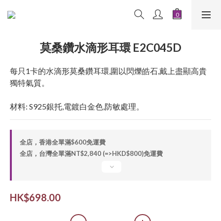
莫桑鑽水滴形耳環 E2C045D
每只1卡的水滴形莫桑鑽耳環,圍以閃爍皓石,戴上盡顯高貴
獨特氣質。
材料: S925銀托,電鍍白金色,防敏處理。
全店，香港全單滿$600免運費
全店，台灣全單滿NT$2,840 (=>HKD$800)免運費
HK$698.00