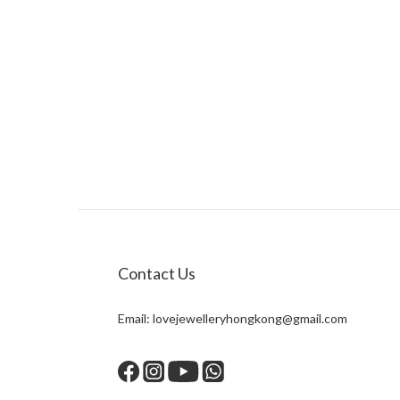
Contact Us
Email:
lovejewelleryhongkong@gmail.com