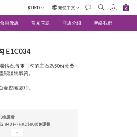
$
HKD
繁體中文
立即購買
會員優惠
常見問題
商店介紹
聯絡我們
E1C034
爍鋯石,每隻耳勾的主石為50份莫桑
上盡顯溫婉氣質。
鍍白金,防敏處理。
00免運費
840 (=>HKD$800)免運費