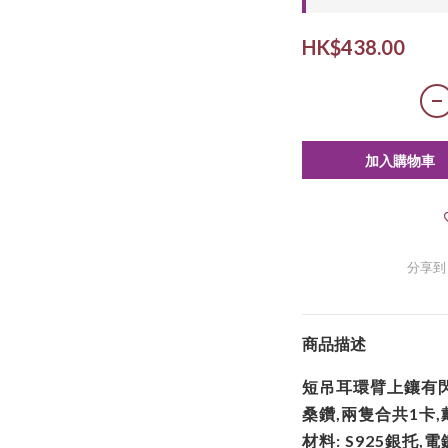
HK$438.00
加入購物車
分享到
商品描述
短吊耳環臂上鑲有閃
桑鑽,兩隻合共1卡
材料: S925銀托