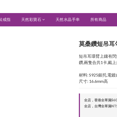
裝戒指
天然彩寶石
天然水晶手串
所有商品
莫桑鑽短吊耳勾 
短吊耳環臂上鑲有閃
鑽,兩隻合共1卡,戴
材料: S925銀托,電
尺寸: 16.6mm高
全店，香港全單滿$6
全店，台灣全單滿NT$2,