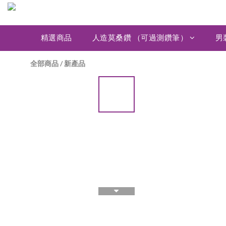
精選商品
人造莫桑鑽 （可過測鑽筆）
男
全部商品
/
新產品