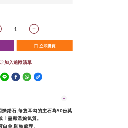
立即購買
加入追蹤清單
爍鋯石,每隻耳勾的主石為50份莫
,戴上盡顯溫婉氣質。
,電鍍白金,防敏處理。