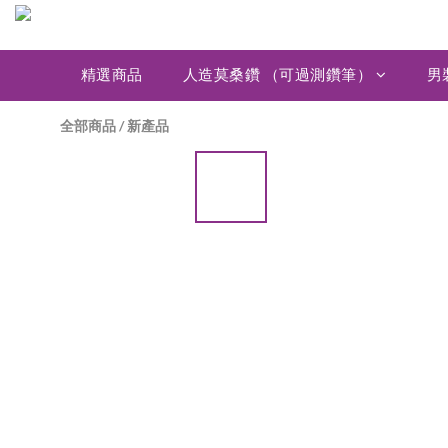
精選商品
人造莫桑鑽 （可過測鑽筆）
男
全部商品
/
新產品