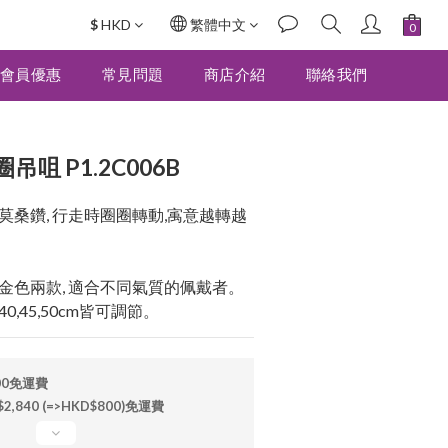
$
HKD
繁體中文
立即購買
會員優惠
常見問題
商店介紹
聯絡我們
咀 P1.2C006B
桑鑽, 行走時圈圈轉動,㝢意越轉越
金色兩款, 適合不同氣質的佩戴者。
40,45,50cm皆可調節。
00免運費
840 (=>HKD$800)免運費