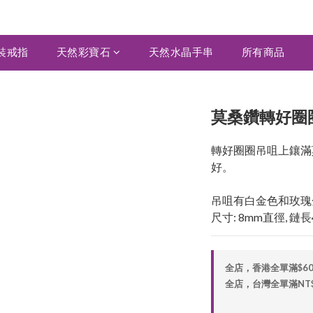
裝戒指
天然彩寶石
天然水晶手串
所有商品
莫桑鑽轉好圈圈吊
轉好圈圈吊咀上鑲滿莫
好。
吊咀有白金色和玫瑰
尺寸: 8mm直徑, 鏈長
全店，香港全單滿$6
全店，台灣全單滿NT$2,