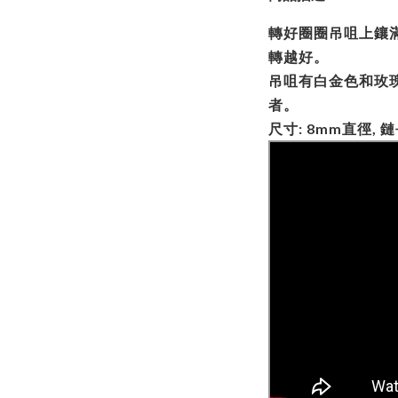
轉好圈圈吊咀上鑲滿
轉越好。
吊咀有白金色和玫瑰
者。
尺寸: 8mm直徑, 鏈