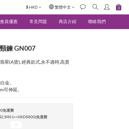
$
HKD
繁體中文
立即購買
會員優惠
常見問題
商店介紹
聯絡我們
頸鍊 GN007
翠(A貨), 經典款式,永不過時,高貴
鍍白金。
cm可伸延。
00免運費
840 (=>HKD$800)免運費