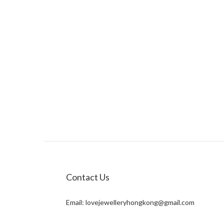
Contact Us
Email:
lovejewelleryhongkong@gmail.com