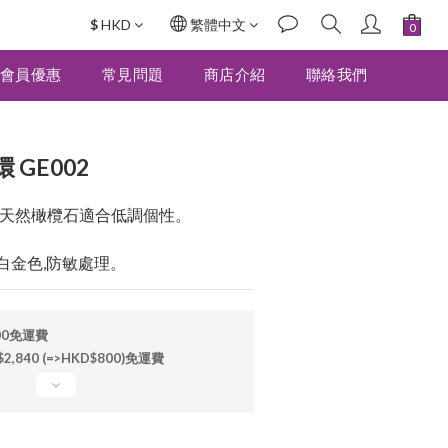
$
HKD
繁體中文
立即購買
會員優惠
常見問題
商店介紹
聯絡我們
GE002
m), 天然橄欖石適合低調個性。
電鍍白金色,防敏處理。
00免運費
840 (=>HKD$800)免運費