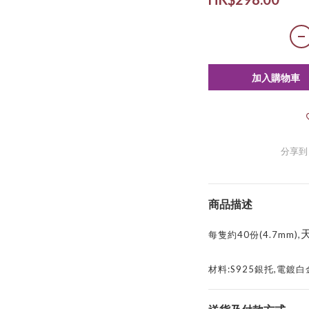
加入購物車
分享到
商品描述
每隻約4
0
份
(4.7mm),
材料
:S925
銀托
,
電鍍白