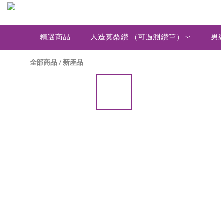
精選商品
人造莫桑鑽 （可過測鑽筆）
男
全部商品
/
新產品