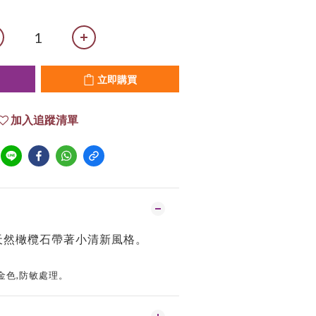
立即購買
加入追蹤清單
天然
橄欖石帶著小清新風格
。
金色
,
防敏處理。