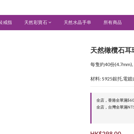
裝戒指
天然彩寶石
天然水晶手串
所有商品
天然橄欖石耳環 
每隻約40份(4.7m
材料: S925銀托,
全店，香港全單滿$6
全店，台灣全單滿NT$2,
HK$298.00