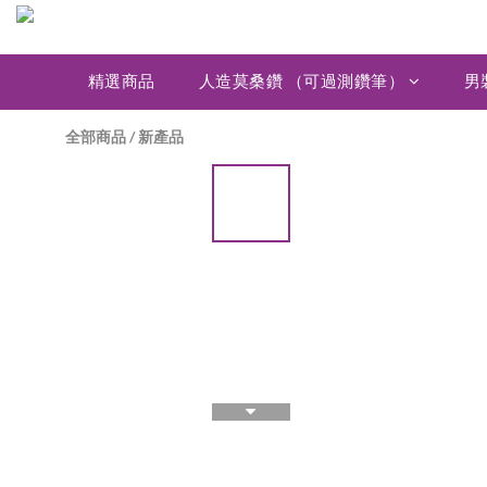
精選商品
人造莫桑鑽 （可過測鑽筆）
男
全部商品
/
新產品