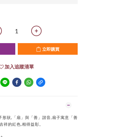
立即購買
加入追蹤清單
子形狀,「扇」與「善」諧音,扇子寓意「善
吉祥的紅色,相得益彰。