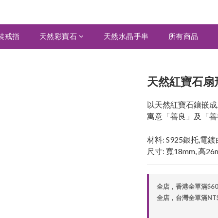
裝戒指
天然彩寶石
天然水晶手串
所有商品
天然紅寶石扇形
以天然紅寶石鑲嵌成
寓意「善良」及「善
材料: S925銀托,電
尺寸: 寬18mm, 高26
全店，香港全單滿$6
全店，台灣全單滿NT$2,