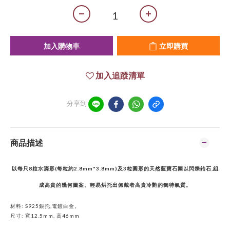
加入購物車
立即購買
加入追蹤清單
分享到
商品描述
以每只8粒水滴形
(每粒約2.8mm*3.8mm)及3粒圓形的天然藍寶石圍以閃爍鋯石,組
成高貴的幾何圖案。輕易烘托出佩戴者高貴冷艷的獨特氣質。
材料: S925銀托,電鍍白金。
尺寸: 寬12.5mm, 高46mm