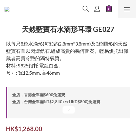
天然藍寶石水滴形耳環 GE027
以每只8粒水滴形(每粒約2.8mm*3.8mm)及3粒圓形的天然
藍寶石圍以閃爍鋯石,組成高貴的幾何圖案。輕易烘托出佩
戴者高貴冷艷的獨特氣質。
材料: S925銀托,電鍍白金。
尺寸: 寬12.5mm, 高46mm
全店，香港全單滿$600免運費
全店，台灣全單滿NT$2,840 (=>HKD$800)免運費
HK$1,268.00