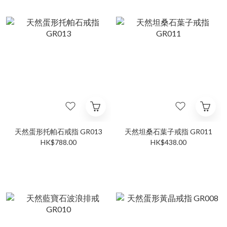
天然蛋形托帕石戒指 GR013
天然坦桑石葉子戒指 GR011
HK$788.00
HK$438.00