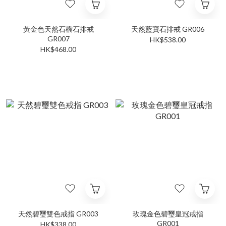
黃金色天然石榴石排戒
天然藍寶石排戒 GR006
GR007
HK$538.00
HK$468.00
天然碧璽雙色戒指 GR003
玫瑰金色碧璽皇冠戒指
GR001
HK$338.00