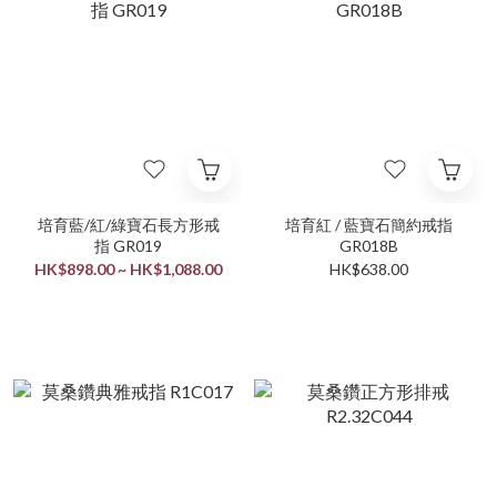
培育藍/紅/綠寶石長方形戒
培育紅 / 藍寶石簡約戒指
指 GR019
GR018B
HK$898.00 ~ HK$1,088.00
HK$638.00