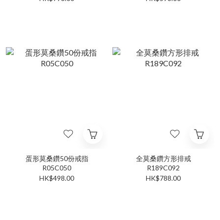
蛋形莫桑鑽50份戒指
全莫桑鑽方形排戒
R05C050
R189C092
HK$498.00
HK$788.00